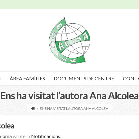
I
ÀREA FAMÍLIES
DOCUMENTS DE CENTRE
CONT
Ens ha visitat l’autora Ana Alcolea
/
ENS HA VISITAT L’AUTORA ANA ALCOLEA
colea
Aloma
wrote in
Notificacions
.