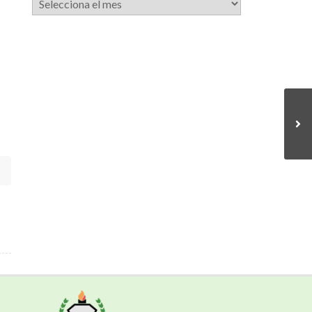
de
notícies