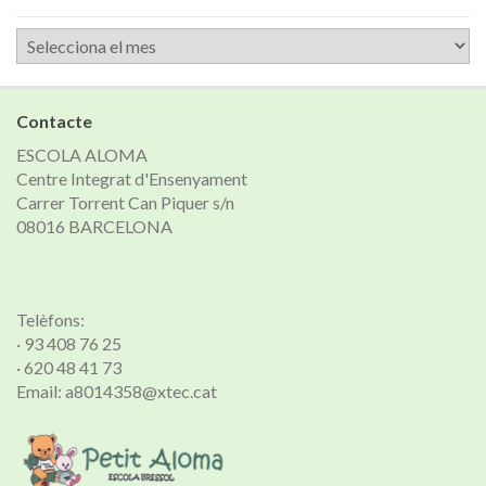
Arxiu
de
notícies
Contacte
ESCOLA ALOMA
Centre Integrat d'Ensenyament
Carrer Torrent Can Piquer s/n
08016 BARCELONA
Telèfons:
· 93 408 76 25
· 620 48 41 73
Email: a8014358@xtec.cat