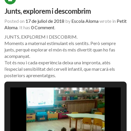
Junts, explorem i descombrim
Posted on
17 de juliol de 2018
by
Escola Aloma
wrote in
Petit
Aloma
.
It has
0 Comment
.
JUNTS, EXPLOREM I DESCOBRIM.
Moments a maternal estimulant els sentits. Però sempre
junts, perquè explorar el món és més divertit quan ho fas
acompanyat.
Tot és nou i cada experiència deixa una impronta, atès
l’especial sensibilitat del cervell infantil, que marcarà els
posteriors aprenentatges.