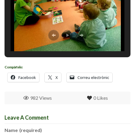
Compártelo:
Facebook
X
Correu electrònic
982 Views
0
Likes
Leave A Comment
Name
(required)