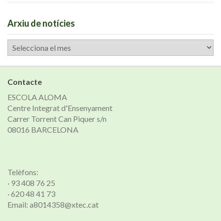
Arxiu de notícies
Arxiu
de
notícies
Contacte
ESCOLA ALOMA
Centre Integrat d'Ensenyament
Carrer Torrent Can Piquer s/n
08016 BARCELONA
Telèfons:
· 93 408 76 25
· 620 48 41 73
Email: a8014358@xtec.cat