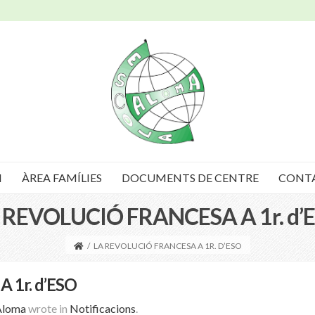
I
ÀREA FAMÍLIES
DOCUMENTS DE CENTRE
CONT
 REVOLUCIÓ FRANCESA A 1r. d’
/
LA REVOLUCIÓ FRANCESA A 1R. D’ESO
 1r. d’ESO
Aloma
wrote in
Notificacions
.