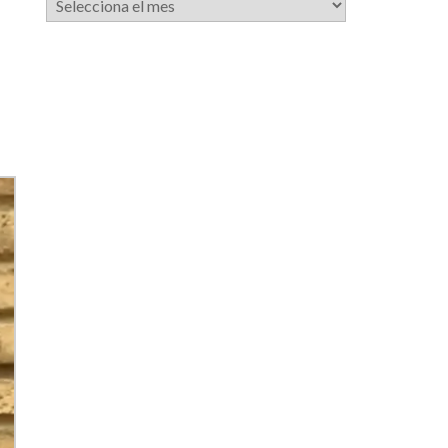
de
notícies