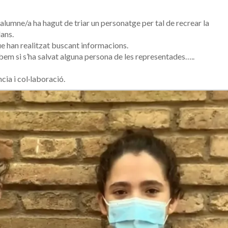
 alumne/a ha hagut de triar un personatge per tal de recrear la
ans.
ue han realitzat buscant informacions.
abem si s’ha salvat alguna persona de les representades…..
ncia i col·laboració.