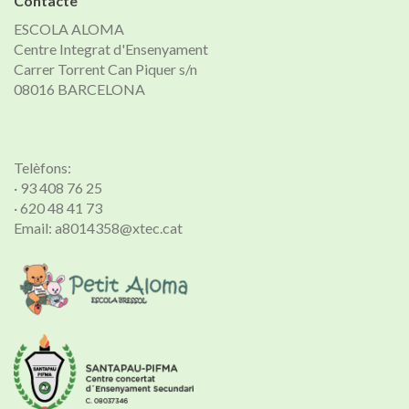
Contacte
ESCOLA ALOMA
Centre Integrat d'Ensenyament
Carrer Torrent Can Piquer s/n
08016 BARCELONA
Telèfons:
· 93 408 76 25
· 620 48 41 73
Email: a8014358@xtec.cat