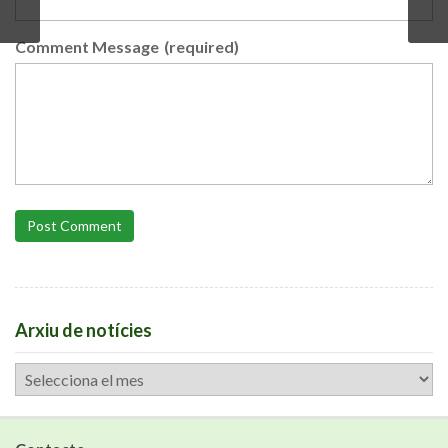
Comment Message
(required)
Post Comment
Arxiu de notícies
Arxiu
de
notícies