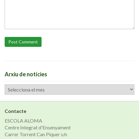
Post Comment
Arxiu de notícies
Arxiu
de
notícies
Contacte
ESCOLA ALOMA
Centre Integrat d'Ensenyament
Carrer Torrent Can Piquer s/n