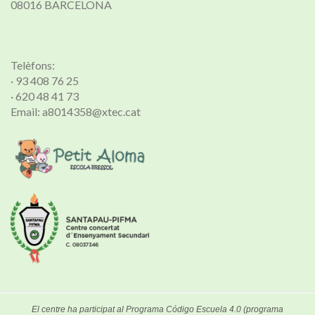
08016 BARCELONA
Telèfons:
· 93 408 76 25
· 620 48 41 73
Email: a8014358@xtec.cat
El centre ha participat al Programa Código Escuela 4.0 (programa