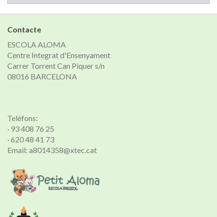
de
notícies
Contacte
ESCOLA ALOMA
Centre Integrat d'Ensenyament
Carrer Torrent Can Piquer s/n
08016 BARCELONA
Telèfons:
· 93 408 76 25
· 620 48 41 73
Email: a8014358@xtec.cat