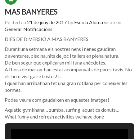
MAS BANYERES
Posted on
21 de juny de 2017
by
Escola Aloma
wrote in
General
,
Notificacions
.
DIES DE DIVERSIÓ A MAS BANYERES
Durant una setmana els nostres nens i nenes gaudiran
d’aventures, piscina, nits de joc i tallers en plena natura.
De ben segur que explicaran mil i una anècdotes.
A l’hora de marxar han estat acompanyats de pares i avis. No
els hem vist gaire tristos!!
…
I quan han arribat han fet una gran rotllana per conèixer les
normes.
Podeu veure com gaudeixen en aquestes imatges!
Aquatic gymkhana… zumba, surfing, aquatics donuts…
What funny and refresh activities we have done