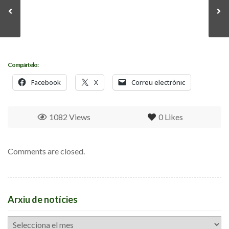
Compártelo:
Facebook
X
Correu electrònic
1082 Views
0
Likes
Comments are closed.
Arxiu de notícies
Arxiu