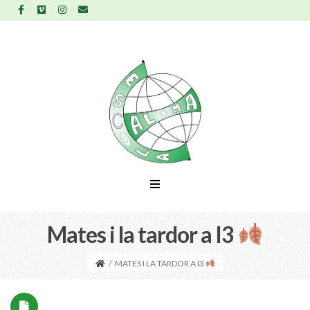
Mates i la tardor a I3
/
MATES I LA TARDOR A I3