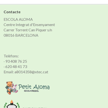
notícies
Contacte
ESCOLA ALOMA
Centre Integrat d'Ensenyament
Carrer Torrent Can Piquer s/n
08016 BARCELONA
Telèfons:
· 93 408 76 25
· 620 48 41 73
Email: a8014358@xtec.cat