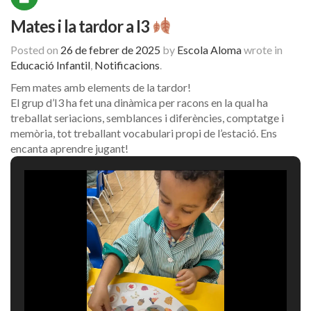
Mates i la tardor a I3
Posted on
26 de febrer de 2025
by
Escola Aloma
wrote in
Educació Infantil
,
Notificacions
.
Fem mates amb elements de la tardor!
El grup d’I3 ha fet una dinàmica per racons en la qual ha
treballat seriacions, semblances i diferències, comptatge i
memòria, tot treballant vocabulari propi de l’estació. Ens
encanta aprendre jugant!