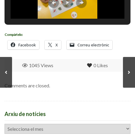
Compártelo:
Facebook
X
Correu electrònic
1045 Views
0
Likes
Comments are closed.
Arxiu de notícies
Arxiu
de