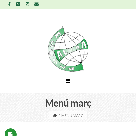
Menú març
/
MENÚ MARÇ