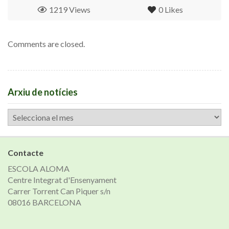
1219 Views
0
Likes
Comments are closed.
Arxiu de notícies
Arxiu
de
notícies
Contacte
ESCOLA ALOMA
Centre Integrat d'Ensenyament
Carrer Torrent Can Piquer s/n
08016 BARCELONA