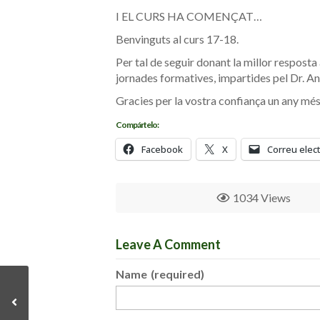
I EL CURS HA COMENÇAT…
Benvinguts al curs 17-18.
Per tal de seguir donant la millor resposta 
jornades formatives, impartides pel Dr. An
Gracies per la vostra confiança un any més
Compártelo:
Facebook
X
Correu elec
1034 Views
Leave A Comment
Name
(required)