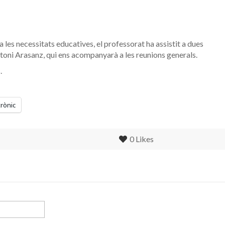
a les necessitats educatives, el professorat ha assistit a dues
toni Arasanz, qui ens acompanyarà a les reunions generals.
.
trònic
0
Likes