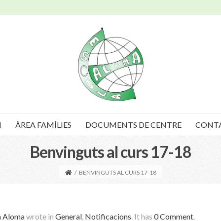
I
ÀREA FAMÍLIES
DOCUMENTS DE CENTRE
CONT
Benvinguts al curs 17-18
/
BENVINGUTS AL CURS 17-18
a Aloma
wrote in
General
,
Notificacions
.
It has
0 Comment
.