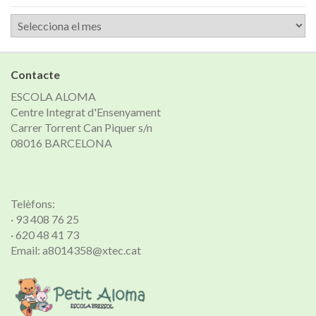
Arxiu
de
notícies
Contacte
ESCOLA ALOMA
Centre Integrat d'Ensenyament
Carrer Torrent Can Piquer s/n
08016 BARCELONA
Telèfons:
· 93 408 76 25
· 620 48 41 73
Email: a8014358@xtec.cat