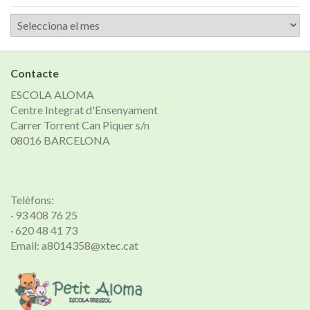
Arxiu
de
notícies
Contacte
ESCOLA ALOMA
Centre Integrat d'Ensenyament
Carrer Torrent Can Piquer s/n
08016 BARCELONA
Telèfons:
· 93 408 76 25
· 620 48 41 73
Email: a8014358@xtec.cat