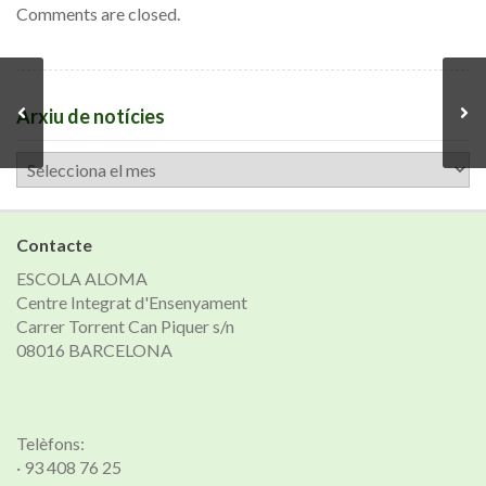
Comments are closed.
Arxiu de notícies
Arxiu
de
notícies
Contacte
ESCOLA ALOMA
Centre Integrat d'Ensenyament
Carrer Torrent Can Piquer s/n
08016 BARCELONA
Telèfons:
· 93 408 76 25