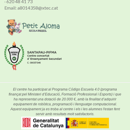
· 620 48 41 73
Email: a8014358@xtec.cat
El centre ha participat al Programa Código Escuela 4.0 (programa
finançat pel Ministeri d’Educació, Formació Professional i Esports) i que
ha representat una dotació de 20.000 €, amb la finalitat d’adquirir
equipament de robòtica, programació i llenguatge computacional.
Aquest equipament ja es troba al centre i els i les alumnes l'estan fent
servir amb resultats molt satisfactoris.