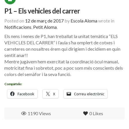
P1 – Els vehicles del carrer
Posted on
12 de març de 2017
by
Escola Aloma
wrote in
Notificacions
,
Petit Aloma
.
Els nens i nenes de P1, han treballat la unitat temàtica “ELS
VEHICLES DEL CARRER” i l’aula s’ha omplert de cotxes i
carreteres on nosaltres érem qui dirigíem i decidíem en quin
sentit anar!!
Mentre jugàvem hem exercitat la coordinació òcul manual,
motricitat fina i sobretot, poc a poc som més conscients dels
colors del semàfor i la seva funció.
Compártelo:
Facebook
X
Correu electrònic
1190 Views
0
Likes