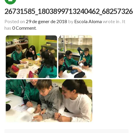
26731585_1803899713240462_68257326
Posted on
29 de gener de 2018
by
Escola Aloma
wrote in
.
It
has
0 Comment
.