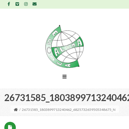
26731585_180389971324046
/
26731585_1803899713240462_6825732659505348675_N