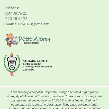
Telèfons:
· 93 408 76 25
· 620 48 41 73
Email: a8014358@xtec.cat
El centre ha participat al Programa Código Escuela 4.0 (programa
finançat pel Ministeri d’Educació, Formació Professional i Esports) i que
ha representat una dotació de 20.000 €, amb la finalitat d’adquirir
equipament de robòtica, programació i llenguatge computacional.
Aquest equipament ja es troba al centre i els i les alumnes l'estan fent