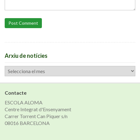
Post Comment
Arxiu de notícies
Arxiu
de
notícies
Contacte
ESCOLA ALOMA
Centre Integrat d'Ensenyament
Carrer Torrent Can Piquer s/n
08016 BARCELONA