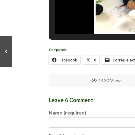
Compártelo:
Facebook
X
Correu elec
1430 Views
Leave A Comment
Name
(required)