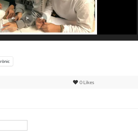
trònic
0
Likes