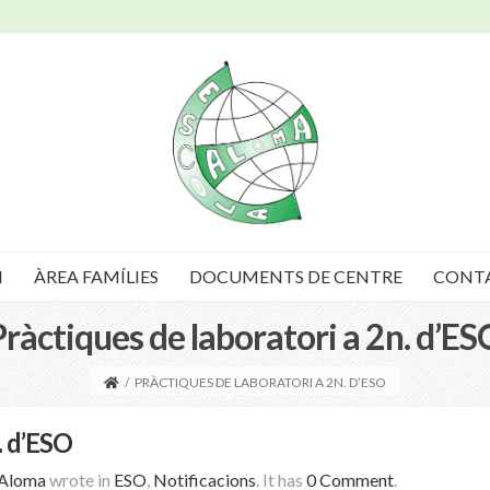
I
ÀREA FAMÍLIES
DOCUMENTS DE CENTRE
CONT
Pràctiques de laboratori a 2n. d’ES
/
PRÀCTIQUES DE LABORATORI A 2N. D’ESO
. d’ESO
 Aloma
wrote in
ESO
,
Notificacions
.
It has
0 Comment
.