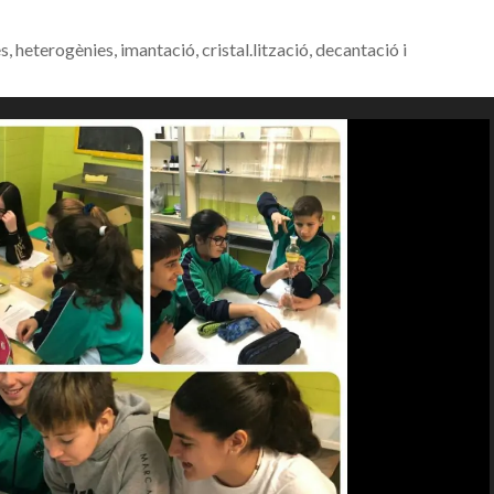
heterogènies, imantació, cristal.lització, decantació i