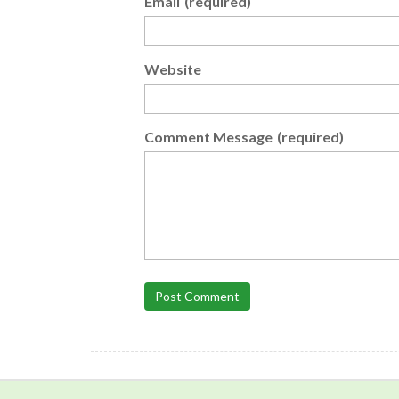
Email
(required)
Website
Comment Message
(required)
Post Comment