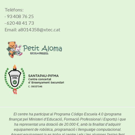
Telèfons:
· 93 408 76 25
· 620 48 41 73
Email: a8014358@xtec.cat
El centre ha participat al Programa Código Escuela 4.0 (programa
finançat pel Ministeri d’Educació, Formació Professional i Esports) i que
ha representat una dotació de 20.000 €, amb la finalitat d’adquirir
equipament de robòtica, programació i llenguatge computacional.
Aquest equipament ja es troba al centre i els i les alumnes l'estan fent