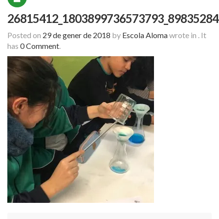
26815412_1803899736573793_89835284
Posted on
29 de gener de 2018
by
Escola Aloma
wrote in
.
It
has
0 Comment
.