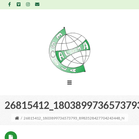
26815412_180389973657379
/
26815412_1803899736573793_8983528427704243448_N