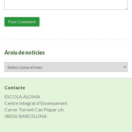
Post Comment
Arxiu de notícies
Arxiu
de
notícies
Contacte
ESCOLA ALOMA
Centre Integrat d'Ensenyament
Carrer Torrent Can Piquer s/n
08016 BARCELONA