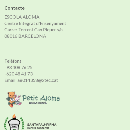
Contacte
ESCOLA ALOMA
Centre Integrat d'Ensenyament
Carrer Torrent Can Piquer s/n
08016 BARCELONA
Telèfons:
· 93 408 76 25
· 620 48 41 73
Email: a8014358@xtec.cat