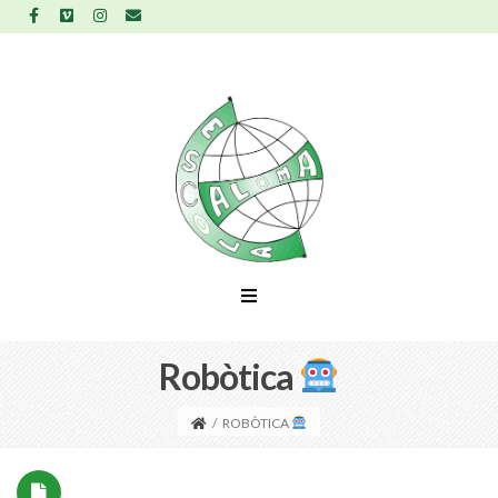
Robòtica
/
ROBÒTICA