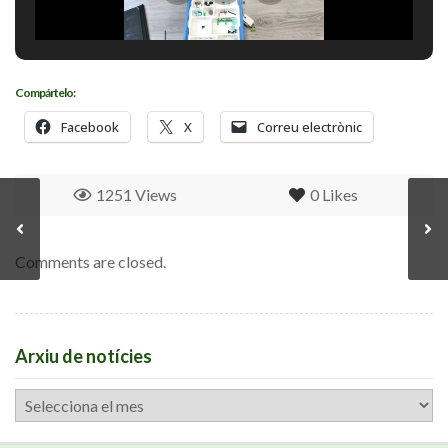
Compártelo:
Facebook
X
Correu electrònic
1251 Views
0
Likes
Comments are closed.
Arxiu de notícies
Arxiu
de
notícies