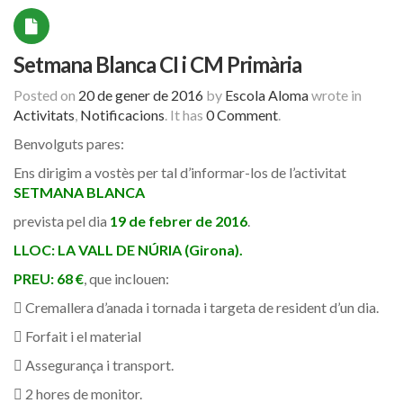
Setmana Blanca CI i CM Primària
Posted on
20 de gener de 2016
by
Escola Aloma
wrote in
Activitats
,
Notificacions
.
It has
0 Comment
.
Benvolguts pares:
Ens dirigim a vostès per tal d’informar-los de l’activitat
SETMANA BLANCA
prevista pel dia
19 de febrer de 2016
.
LLOC: LA VALL DE NÚRIA (Girona).
PREU: 68 €
, que inclouen:
 Cremallera d’anada i tornada i targeta de resident d’un dia.
 Forfait i el material
 Assegurança i transport.
 2 hores de monitor.