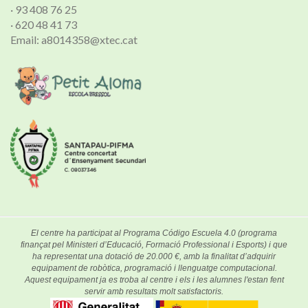
· 93 408 76 25
· 620 48 41 73
Email: a8014358@xtec.cat
El centre ha participat al Programa Código Escuela 4.0 (programa
finançat pel Ministeri d’Educació, Formació Professional i Esports) i que
ha representat una dotació de 20.000 €, amb la finalitat d’adquirir
equipament de robòtica, programació i llenguatge computacional.
Aquest equipament ja es troba al centre i els i les alumnes l'estan fent
servir amb resultats molt satisfactoris.