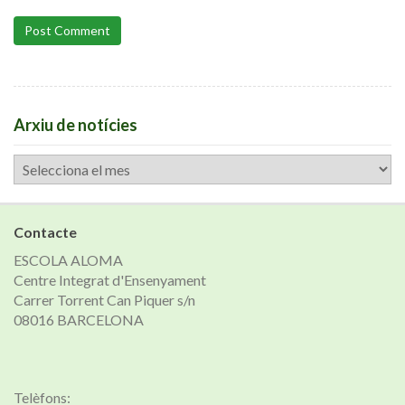
Post Comment
Arxiu de notícies
Arxiu
de
notícies
Contacte
ESCOLA ALOMA
Centre Integrat d'Ensenyament
Carrer Torrent Can Piquer s/n
08016 BARCELONA
Telèfons: