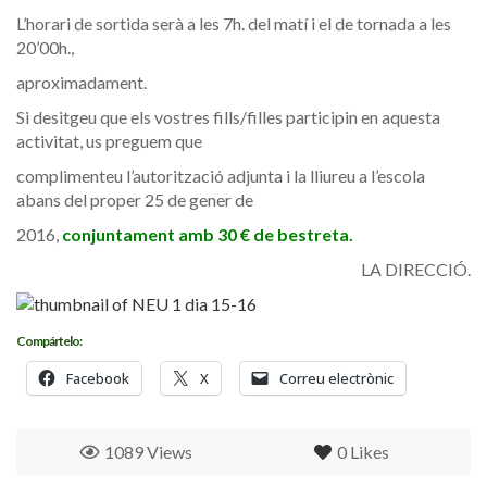
L’horari de sortida serà a les 7h. del matí i el de tornada a les
20’00h.,
aproximadament.
Si desitgeu que els vostres fills/filles participin en aquesta
activitat, us preguem que
complimenteu l’autorització adjunta i la lliureu a l’escola
abans del proper 25 de gener de
2016,
conjuntament amb 30 € de bestreta.
LA DIRECCIÓ.
Compártelo:
Facebook
X
Correu electrònic
1089 Views
0
Likes