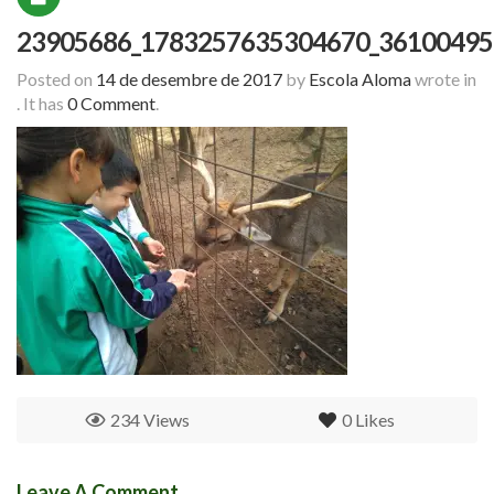
23905686_1783257635304670_36100495
Posted on
14 de desembre de 2017
by
Escola Aloma
wrote in
.
It has
0 Comment
.
234 Views
0
Likes
Leave A Comment