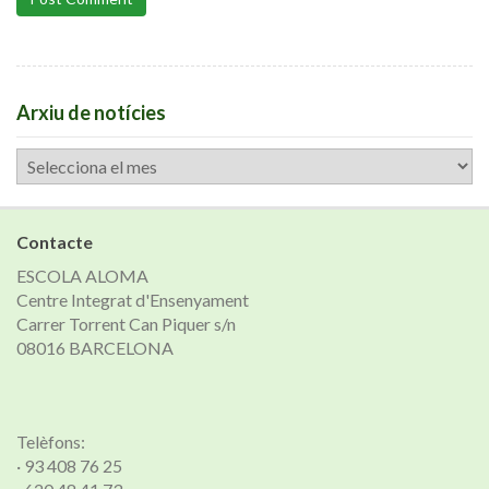
Arxiu de notícies
Arxiu
de
notícies
Contacte
ESCOLA ALOMA
Centre Integrat d'Ensenyament
Carrer Torrent Can Piquer s/n
08016 BARCELONA
Telèfons:
· 93 408 76 25