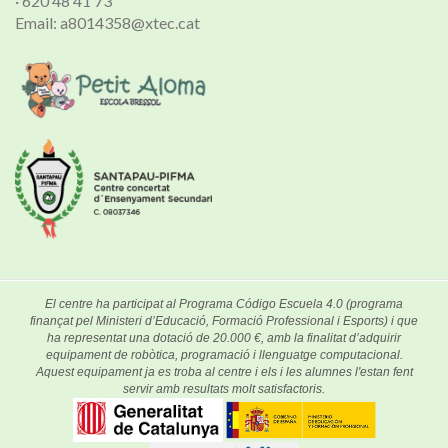
· 620 48 41 73
Email: a8014358@xtec.cat
El centre ha participat al Programa Código Escuela 4.0 (programa
finançat pel Ministeri d’Educació, Formació Professional i Esports) i que
ha representat una dotació de 20.000 €, amb la finalitat d’adquirir
equipament de robòtica, programació i llenguatge computacional.
Aquest equipament ja es troba al centre i els i les alumnes l'estan fent
servir amb resultats molt satisfactoris.