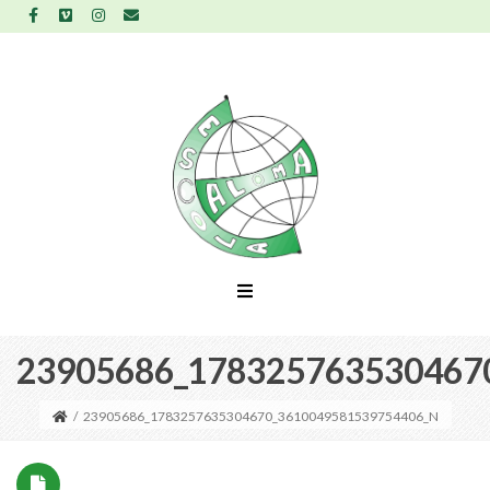
23905686_178325763530467
/
23905686_1783257635304670_3610049581539754406_N