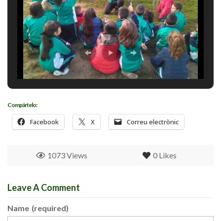
Compártelo:
Facebook
X
Correu electrònic
1073 Views
0
Likes
Leave A Comment
Name
(required)