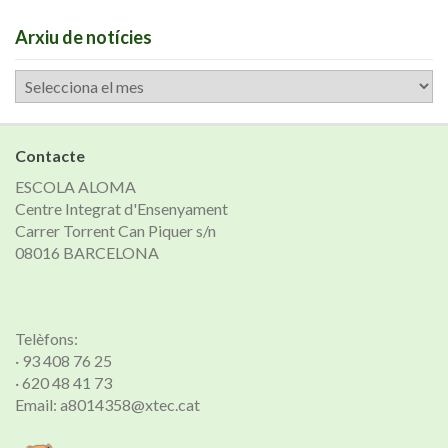
Arxiu de notícies
Arxiu
de
notícies
Contacte
ESCOLA ALOMA
Centre Integrat d'Ensenyament
Carrer Torrent Can Piquer s/n
08016 BARCELONA
Telèfons:
· 93 408 76 25
· 620 48 41 73
Email: a8014358@xtec.cat