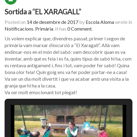
Sortida a “EL XARAGALL”
Posted on
14 de desembre de 2017
by
Escola Aloma
wrote in
Notificacions
,
Primària
.
It has
0 Comment
.
Us volem explicar que, divendres passat, primer i segon de
primària vam marxar d’excursió a “El Xaragall”. Allà vam
endinsar-nos en el món del sabó: vam descobrir quan es va
inventar, amb què es feia i es fa, quins tipus de sabó hi ha, com
es rentava antigament i, fins i tot, vam poder fer sabó! Quina
bona olor feia! Quin goig ens va fer poder portar-ne a casa!
Va ser un dia molt divertit i que va acabar amb una visita a la
granja que hi ha a la casa.
Va ser molt emocionant tot plegat!