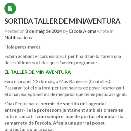
SORTIDA TALLER DE MINIAVENTURA
Posted on
8 de maig de 2014
by
Escola Aloma
wrote in
Notificacions
.
Hola pares-mares!
Estem acabant el curs escolar. I, per finalitzar-lo, farem una
de les últimes sortides que s’havien programat:
EL TALLER DE MINIAVENTURA
Serà el proper 23 de maig a Mas Banyeres (Centelles).
Passaran tot el dia fora, per tant haureu de posar l’esmorzar i
el dinar, exceptuant els de menjador que tenen pícnic assignat.
S’ha d’emplenar el
permís de sortida de l’agenda i
entregar-li a la professora juntament amb els diners en
sobre tancat. I com sempre, han de portar el xandall i la
samarreta de l’escola. Afegiu una gorra i poseu
protector solar a casa.