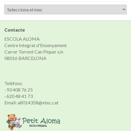
Arxiu
de
notícies
Contacte
ESCOLA ALOMA
Centre Integrat d'Ensenyament
Carrer Torrent Can Piquer s/n
08016 BARCELONA
Telèfons:
· 93 408 76 25
· 620 48 41 73
Email: a8014358@xtec.cat