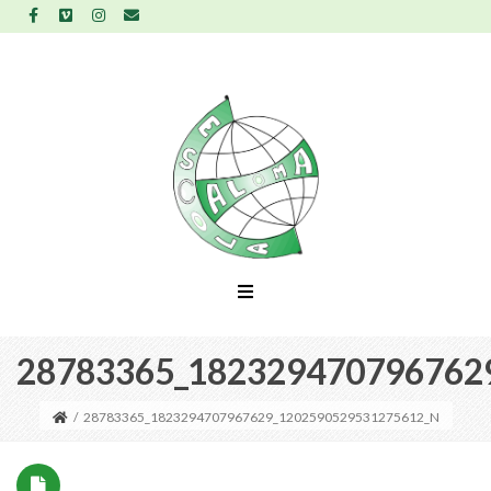
28783365_182329470796762
/
28783365_1823294707967629_1202590529531275612_N