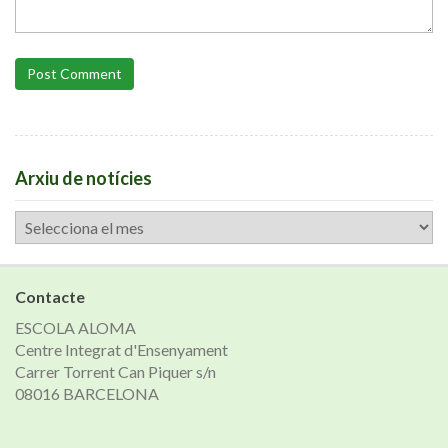
Post Comment
Arxiu de notícies
Arxiu
de
notícies
Contacte
ESCOLA ALOMA
Centre Integrat d'Ensenyament
Carrer Torrent Can Piquer s/n
08016 BARCELONA