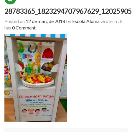
28783365_1823294707967629_12025905
Posted on
12 de març de 2018
by
Escola Aloma
wrote in
.
It
has
0 Comment
.