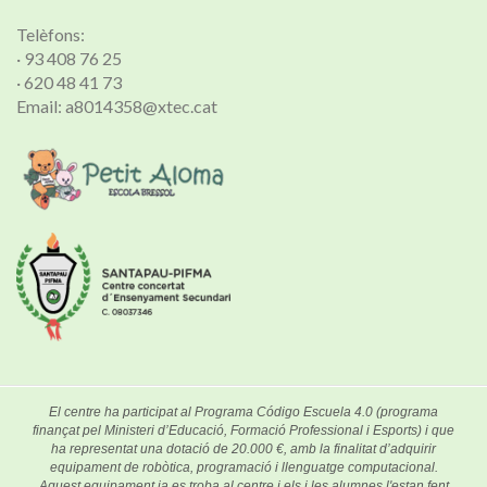
Telèfons:
· 93 408 76 25
· 620 48 41 73
Email: a8014358@xtec.cat
El centre ha participat al Programa Código Escuela 4.0 (programa
finançat pel Ministeri d’Educació, Formació Professional i Esports) i que
ha representat una dotació de 20.000 €, amb la finalitat d’adquirir
equipament de robòtica, programació i llenguatge computacional.
Aquest equipament ja es troba al centre i els i les alumnes l'estan fent