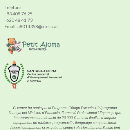
Telèfons:
· 93 408 76 25
· 620 48 41 73
Email: a8014358@xtec.cat
El centre ha participat al Programa Código Escuela 4.0 (programa
finançat pel Ministeri d’Educació, Formació Professional i Esports) i que
ha representat una dotació de 20.000 €, amb la finalitat d’adquirir
equipament de robòtica, programació i llenguatge computacional.
Aquest equipament ja es troba al centre i els i les alumnes l'estan fent