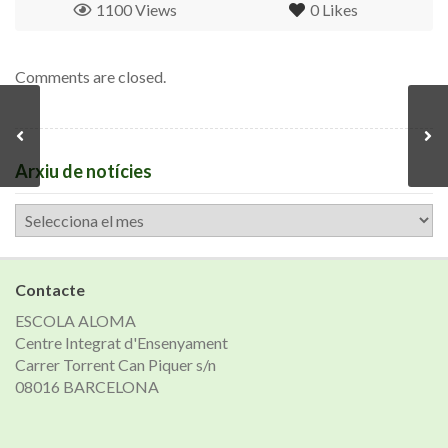
1100 Views
0
Likes
Comments are closed.
Arxiu de notícies
Arxiu
de
notícies
Contacte
ESCOLA ALOMA
Centre Integrat d'Ensenyament
Carrer Torrent Can Piquer s/n
08016 BARCELONA