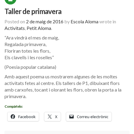
Taller de primavera
Posted on
2 de maig de 2016
by
Escola Aloma
wrote in
Activitats
,
Petit Aloma
.
“Ara vindrà el mes de maig,
Regalada primavera,
Floriran totes les flors,
Els clavells i les roselles”
(Poesia popular catalana)
Amb aquest poema us mostrarem algunes de les moltes
activitats fetes al centre. Els tallers de P1, dibuixant flors
amb carxofes, tocant i olorant les flors, obren la porta a la
primavera.
Compártelo:
Facebook
X
Correu electrònic