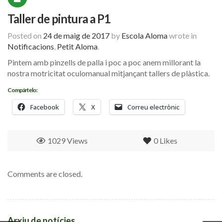
Taller de pintura a P1
Posted on
24 de maig de 2017
by
Escola Aloma
wrote in
Notificacions
,
Petit Aloma
.
Pintem amb pinzells de palla i poc a poc anem millorant la
nostra motricitat oculomanual mitjançant tallers de plàstica.
Compártelo:
Facebook
X
Correu electrònic
1029 Views
0
Likes
Comments are closed.
Arxiu de notícies