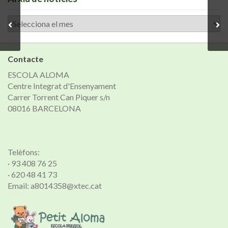
Arxiu
de
notícies
Contacte
ESCOLA ALOMA
Centre Integrat d'Ensenyament
Carrer Torrent Can Piquer s/n
08016 BARCELONA
Telèfons:
· 93 408 76 25
· 620 48 41 73
Email: a8014358@xtec.cat