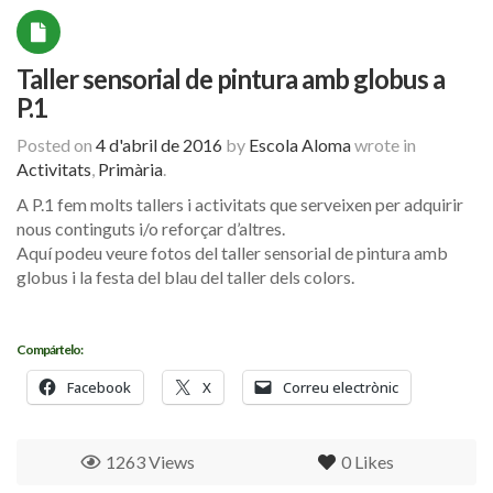
Taller sensorial de pintura amb globus a
P.1
Posted on
4 d'abril de 2016
by
Escola Aloma
wrote in
Activitats
,
Primària
.
A P.1 fem molts tallers i activitats que serveixen per adquirir
nous continguts i/o reforçar d’altres.
Aquí podeu veure fotos del taller sensorial de pintura amb
globus i la festa del blau del taller dels colors.
Compártelo:
Facebook
X
Correu electrònic
1263 Views
0
Likes