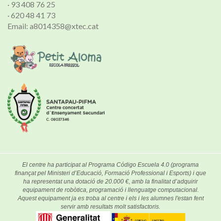
· 93 408 76 25
· 620 48 41 73
Email: a8014358@xtec.cat
El centre ha participat al Programa Código Escuela 4.0 (programa
finançat pel Ministeri d’Educació, Formació Professional i Esports) i que
ha representat una dotació de 20.000 €, amb la finalitat d’adquirir
equipament de robòtica, programació i llenguatge computacional.
Aquest equipament ja es troba al centre i els i les alumnes l'estan fent
servir amb resultats molt satisfactoris.