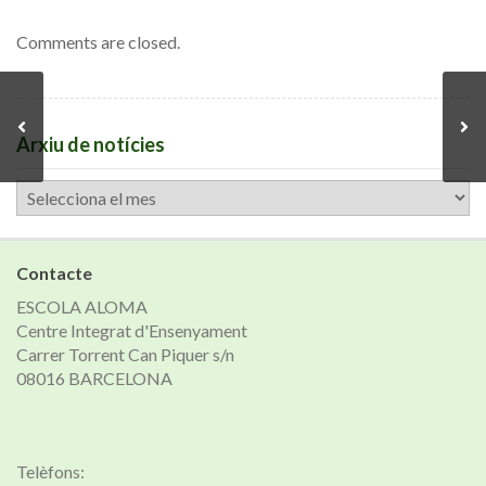
Comments are closed.
Arxiu de notícies
Arxiu
de
notícies
Contacte
ESCOLA ALOMA
Centre Integrat d'Ensenyament
Carrer Torrent Can Piquer s/n
08016 BARCELONA
Telèfons: