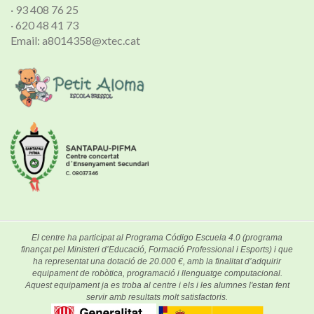
· 93 408 76 25
· 620 48 41 73
Email: a8014358@xtec.cat
El centre ha participat al Programa Código Escuela 4.0 (programa
finançat pel Ministeri d’Educació, Formació Professional i Esports) i que
ha representat una dotació de 20.000 €, amb la finalitat d’adquirir
equipament de robòtica, programació i llenguatge computacional.
Aquest equipament ja es troba al centre i els i les alumnes l'estan fent
servir amb resultats molt satisfactoris.