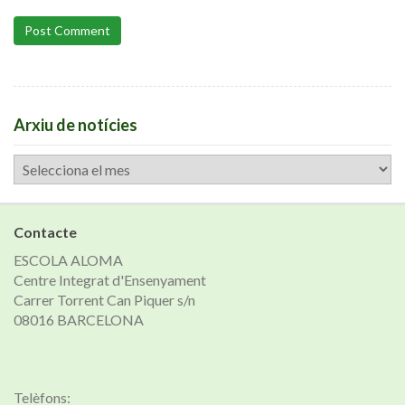
Post Comment
Arxiu de notícies
Arxiu
de
notícies
Contacte
ESCOLA ALOMA
Centre Integrat d'Ensenyament
Carrer Torrent Can Piquer s/n
08016 BARCELONA
Telèfons: