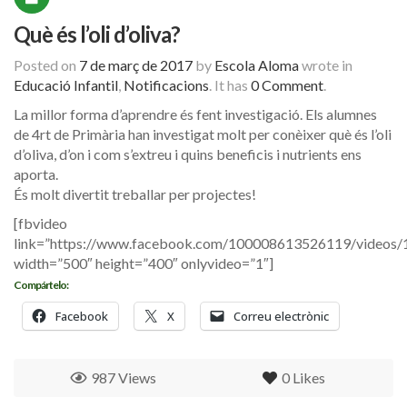
Què és l’oli d’oliva?
Posted on
7 de març de 2017
by
Escola Aloma
wrote in
Educació Infantil
,
Notificacions
.
It has
0 Comment
.
La millor forma d’aprendre és fent investigació. Els alumnes
de 4rt de Primària han investigat molt per conèixer què és l’oli
d’oliva, d’on i com s’extreu i quins beneficis i nutrients ens
aporta.
És molt divertit treballar per projectes!
[fbvideo
link=”https://www.facebook.com/100008613526119/videos
width=”500″ height=”400″ onlyvideo=”1″]
Compártelo:
Facebook
X
Correu electrònic
987 Views
0
Likes