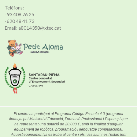
Telèfons:
· 93 408 76 25
· 620 48 41 73
Email: a8014358@xtec.cat
El centre ha participat al Programa Código Escuela 4.0 (programa
finançat pel Ministeri d’Educació, Formació Professional i Esports) i que
ha representat una dotació de 20.000 €, amb la finalitat d’adquirir
equipament de robòtica, programació i llenguatge computacional.
Aquest equipament ja es troba al centre i els i les alumnes l'estan fent