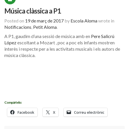
Música clàssica a P1
Posted on
19 de març de 2017
by
Escola Aloma
wrote in
Notificacions
,
Petit Aloma
.
A P1, gaudim d’una sessió de música amb en
Pere Salicrú
López
escoltant a Mozart , poc a poc els infants mostren
interès i respecte per a les activitats musicals i els autors de
música clàssica.
Compártelo:
Facebook
X
Correu electrònic