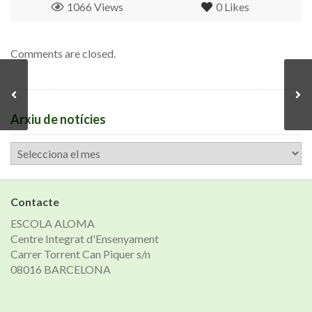
1066 Views
0
Likes
Comments are closed.
Arxiu de notícies
Arxiu
de
notícies
Contacte
ESCOLA ALOMA
Centre Integrat d'Ensenyament
Carrer Torrent Can Piquer s/n
08016 BARCELONA