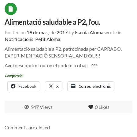
Alimentació saludable a P2, l’ou.
Posted on
19 de març de 2017
by
Escola Aloma
wrote in
Notificacions
,
Petit Aloma
.
Alimentació saludable a P2, patrocinada per CAPRABO.
EXPERIMENTACIÓ SENSORIAL AMB OU!!!
Avui descobrim l’ou, on el podem trobar…???
Compártelo:
Facebook
X
Correu electrònic
947 Views
0
Likes
Comments are closed.