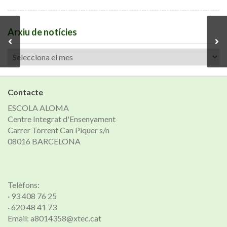
Arxiu de notícies
Arxiu
de
notícies
Contacte
ESCOLA ALOMA
Centre Integrat d'Ensenyament
Carrer Torrent Can Piquer s/n
08016 BARCELONA
Telèfons:
· 93 408 76 25
· 620 48 41 73
Email: a8014358@xtec.cat