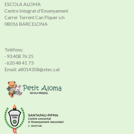
ESCOLA ALOMA
Centre Integrat d'Ensenyament
Carrer Torrent Can Piquer s/n
08016 BARCELONA
Telèfons:
· 93 408 76 25
· 620 48 41 73
Email: a8014358@xtec.cat