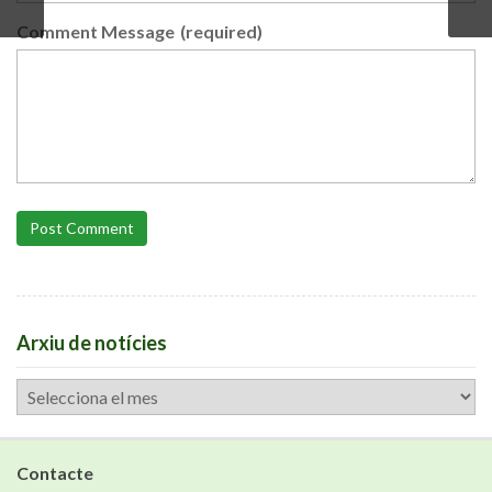
Comment Message
(required)
Post Comment
Arxiu de notícies
Arxiu
de
notícies
Contacte