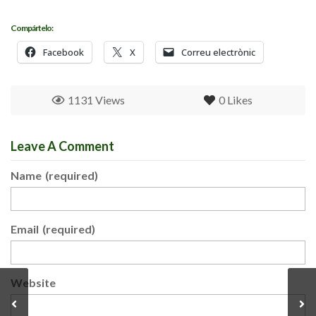
Compártelo:
Facebook
X
Correu electrònic
1131 Views
0
Likes
Leave A Comment
Name
(required)
Email
(required)
Website