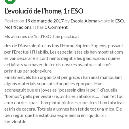
L’evolució de l’home, 1r ESO
Posted on
19 de març de 2017
by
Escola Aloma
wrote in
ESO
,
Notificacions
.
It has
0 Comment
.
Els alumnes de 1r. d’ESO, han practicat
des de l’Australopitecus fins l’Homo Sapiens Sapiens, passant
per l’Erectus i l’Habilis. Les especialistes els han mostrat com
es van separar els continents degut a les glaciacions i quines
activitats van haver de fer els nostres avantpassats més
primitius per sobreviure.
Finalment, els han organitzat per grups i han anat manipulant
alguns materials suposats d’aquelles èpoques. Han
aconseguit que els joves es “posessin dins la pell” d’aquells
“homos”: pells per vestir-se, pintures i abaloris…… han fet foc
amb cordes i pals , han pintat pintures rupestres i han fabricat
estris de cacera. Tots els alumnes han fet de tot una mica. De
ben segur, que ha estat una experiència enriquidora i
inolvidable.