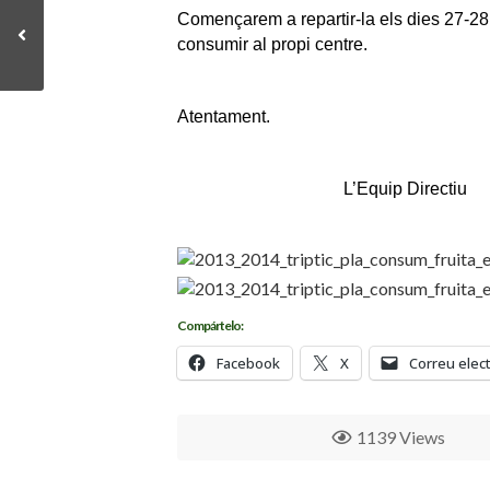
Començarem a repartir-la els dies 27-28
consumir al propi centre.
Atentament.
L’Equip Directiu
Compártelo:
Facebook
X
Correu elec
1139 Views