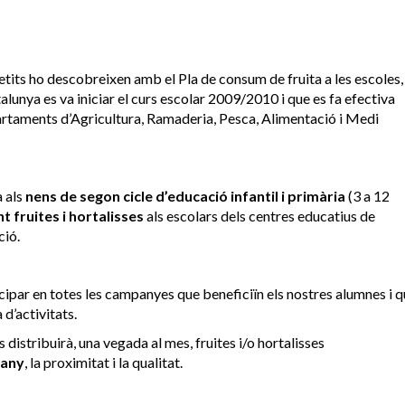
petits ho descobreixen amb el Pla de consum de fruita a les escoles,
alunya es va iniciar el curs escolar 2009/2010 i que es fa efectiva
artaments d’Agricultura, Ramaderia, Pesca, Alimentació i Medi
 als
nens de segon cicle d’educació infantil i primària
(3 a 12
t fruites i hortalisses
als escolars dels centres educatius de
ció.
icipar en totes les campanyes que beneficiïn els nostres alumnes i 
 d’activitats.
es distribuirà, una vegada al mes, fruites i/o hortalisses
’any
, la proximitat i la qualitat.