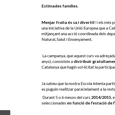
Estimades famílies.
Menjar fruita és sa i divertit
! I els més 
una iniciativa de la Unió Europea que a Cat
mitjançant una acció coordinada dels dep
Natural, Salut i Ensenyament.
La campanya, que aquest curs va adreçada
anys), consisteix a
distribuir gratuïtamen
Catalunya que hagin sol·licitat la participa
Ja sabeu que la nostra Escola intenta part
es puguin realitzar paral.lelament a la resta
Durant 5 o 6 mesos del curs
2014/2015
, 
seleccionades
en funció de l’estació de l