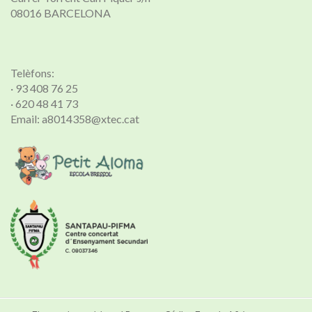
08016 BARCELONA
Telèfons:
· 93 408 76 25
· 620 48 41 73
Email: a8014358@xtec.cat