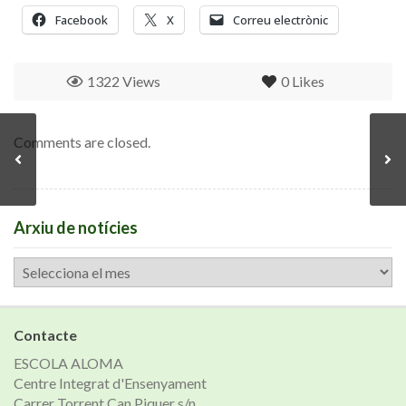
Facebook
X
Correu electrònic
1322 Views
0
Likes
Comments are closed.
Arxiu de notícies
Arxiu
de
notícies
Contacte
ESCOLA ALOMA
Centre Integrat d'Ensenyament
Carrer Torrent Can Piquer s/n