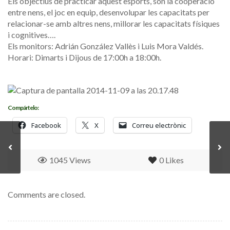
Els objectius de practicar aquest esports, són la cooperació
entre nens, el joc en equip, desenvolupar les capacitats per
relacionar-se amb altres nens, millorar les capacitats físiques
i cognitives….
Els monitors: Adrián González Vallès i Luis Mora Valdés.
Horari: Dimarts i Dijous de 17:00h a 18:00h.
Compártelo:
Facebook
X
Correu electrònic
1045 Views
0
Likes
Comments are closed.