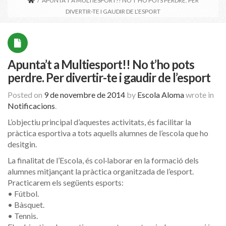
/
APUNTA’T A MULTIESPORT!! NO T’HO POTS PERDRE. PER
DIVERTIR-TE I GAUDIR DE L’ESPORT
Apunta’t a Multiesport!! No t’ho pots
perdre. Per divertir-te i gaudir de l’esport
Posted on
9 de novembre de 2014
by
Escola Aloma
wrote in
Notificacions
.
L’objectiu principal d’aquestes activitats, és facilitar la
pràctica esportiva a tots aquells alumnes de l’escola que ho
desitgin.
La finalitat de l’Escola, és col·laborar en la formació dels
alumnes mitjançant la pràctica organitzada de l’esport.
Practicarem els següents esports:
• Fútbol.
• Bàsquet.
• Tennis.