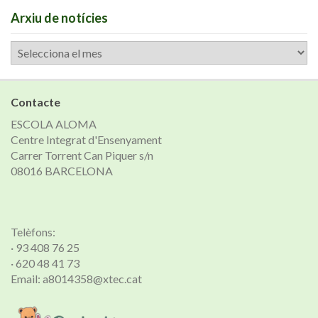
Arxiu de notícies
Arxiu
de
notícies
Contacte
ESCOLA ALOMA
Centre Integrat d'Ensenyament
Carrer Torrent Can Piquer s/n
08016 BARCELONA
Telèfons:
· 93 408 76 25
· 620 48 41 73
Email: a8014358@xtec.cat