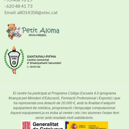
· 620 48 41 73
Email: a8014358@xtec.cat
El centre ha participat al Programa Código Escuela 4.0 (programa
finançat pel Ministeri d’Educació, Formació Professional i Esports) i que
ha representat una dotació de 20.000 €, amb la finalitat d’adquirir
equipament de robòtica, programació i llenguatge computacional.
Aquest equipament ja es troba al centre i els i les alumnes l'estan fent
servir amb resultats molt satisfactoris.