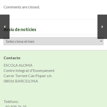
Comments are closed.
Arxiu de notícies
Arxiu
de
notícies
Contacte
ESCOLA ALOMA
Centre Integrat d'Ensenyament
Carrer Torrent Can Piquer s/n
08016 BARCELONA
Telèfons:
· 93 408 76 25