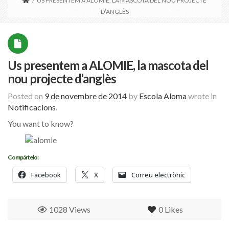
/
US PRESENTEM A ALOMIE, LA MASCOTA DEL NOU PROJECTE
D’ANGLÈS
Us presentem a ALOMIE, la mascota del
nou projecte d’anglès
Posted on
9 de novembre de 2014
by
Escola Aloma
wrote in
Notificacions
.
You want to know?
Compártelo:
Facebook
X
Correu electrònic
1028 Views
0
Likes