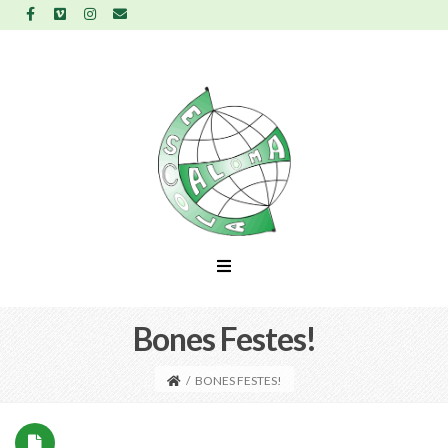
Bones Festes!
/
BONES FESTES!