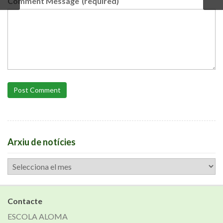
Comment Message
(required)
Post Comment
Arxiu de notícies
Arxiu
de
notícies
Contacte
ESCOLA ALOMA