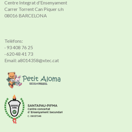
Centre Integrat d'Ensenyament
Carrer Torrent Can Piquer s/n
08016 BARCELONA
Telèfons:
· 93 408 76 25
· 620 48 41 73
Email: a8014358@xtec.cat