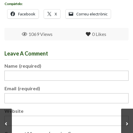
Compártelo:
Facebook
X
Correu electrònic
1069 Views
0
Likes
Leave A Comment
Name
(required)
Email
(required)
Website