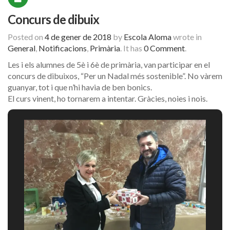
Concurs de dibuix
Posted on
4 de gener de 2018
by
Escola Aloma
wrote in
General
,
Notificacions
,
Primària
.
It has
0 Comment
.
Les i els alumnes de 5è i 6è de primària, van participar en el
concurs de dibuixos, “Per un Nadal més sostenible”. No vàrem
guanyar, tot i que n’hi havia de ben bonics.
El curs vinent, ho tornarem a intentar. Gràcies, noies i nois.