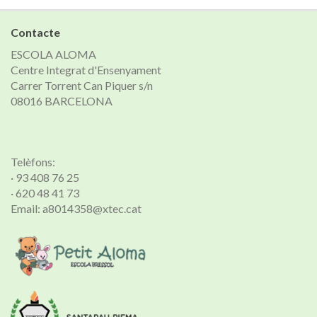
notícies
Contacte
ESCOLA ALOMA
Centre Integrat d'Ensenyament
Carrer Torrent Can Piquer s/n
08016 BARCELONA
Telèfons:
· 93 408 76 25
· 620 48 41 73
Email: a8014358@xtec.cat