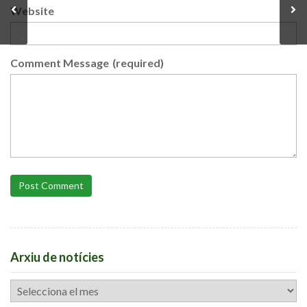
Website
Comment Message
(required)
Post Comment
Arxiu de notícies
Arxiu
de