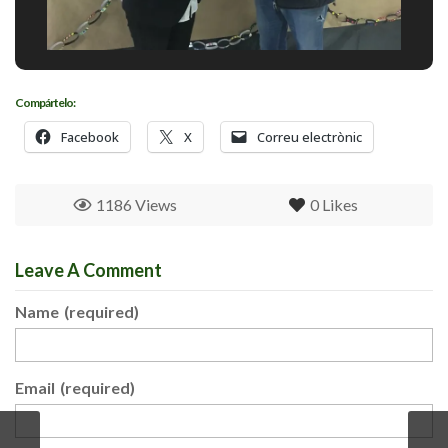
Compártelo:
Facebook
X
Correu electrònic
1186 Views
0
Likes
Leave A Comment
Name
(required)
Email
(required)