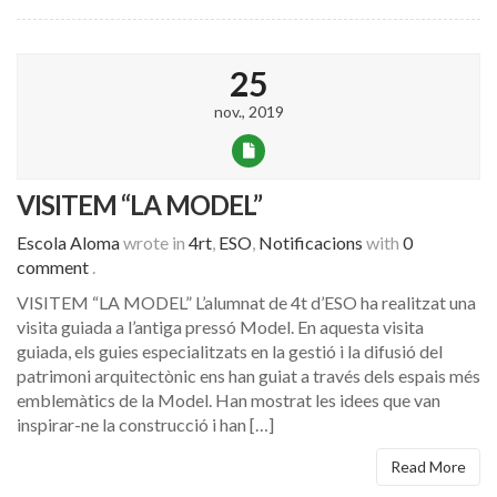
25
nov., 2019
VISITEM “LA MODEL”
Escola Aloma
wrote in
4rt
,
ESO
,
Notificacions
with
0
comment
.
VISITEM “LA MODEL” L’alumnat de 4t d’ESO ha realitzat una
visita guiada a l’antiga pressó Model. En aquesta visita
guiada, els guies especialitzats en la gestió i la difusió del
patrimoni arquitectònic ens han guiat a través dels espais més
emblemàtics de la Model. Han mostrat les idees que van
inspirar-ne la construcció i han […]
Read More