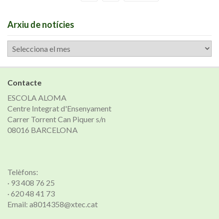
Arxiu de notícies
Arxiu
de
notícies
Contacte
ESCOLA ALOMA
Centre Integrat d'Ensenyament
Carrer Torrent Can Piquer s/n
08016 BARCELONA
Telèfons:
· 93 408 76 25
· 620 48 41 73
Email: a8014358@xtec.cat