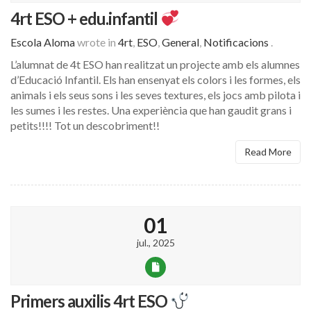
4rt ESO + edu.infantil
Escola Aloma
wrote in
4rt
,
ESO
,
General
,
Notificacions
.
L’alumnat de 4t ESO han realitzat un projecte amb els alumnes
d’Educació Infantil. Els han ensenyat els colors i les formes, els
animals i els seus sons i les seves textures, els jocs amb pilota i
les sumes i les restes. Una experiència que han gaudit grans i
petits!!!! Tot un descobriment!!
Read More
01
jul., 2025
Primers auxilis 4rt ESO