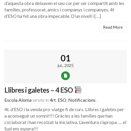
d’aquesta obra deixaven el seu cor per ser compartit amb les
famílies, professorat, amics i companys i companyes. 4t
d’ESO ha fet una obra impecable. D’un nivell i […]
Read More
01
jul., 2025
Llibres i galetes – 4 ESO
Escola Aloma
wrote in
4rt
,
ESO
,
Notificacions
.
4t. d’ESO i la venda pro-viatge fi de curs. Llibres i galetes per
a aconseguir un somni!!!! Gràcies a les famílies que han
col.laborat i han recolzat la iniciativa. L’aventura s’apropa….. el
Sud ens espera!!!