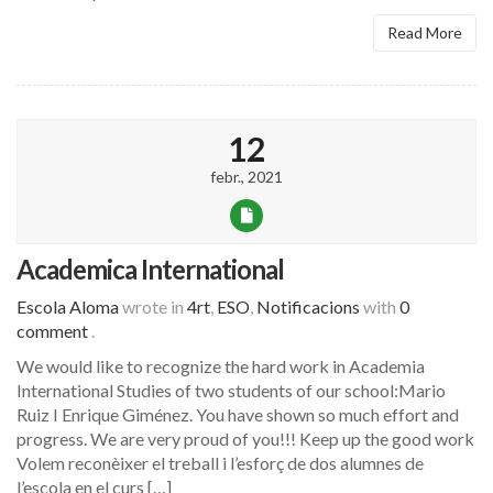
Read More
12
febr., 2021
Academica International
Escola Aloma
wrote in
4rt
,
ESO
,
Notificacions
with
0
comment
.
We would like to recognize the hard work in Academia
International Studies of two students of our school:Mario
Ruiz I Enrique Giménez. You have shown so much effort and
progress. We are very proud of you!!! Keep up the good work
Volem reconèixer el treball i l’esforç de dos alumnes de
l’escola en el curs […]