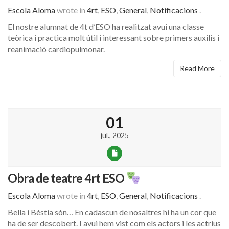
Escola Aloma
wrote in
4rt
,
ESO
,
General
,
Notificacions
.
El nostre alumnat de 4t d’ESO ha realitzat avui una classe
teòrica i practica molt útil i interessant sobre primers auxilis i
reanimació cardiopulmonar.
Read More
01
jul., 2025
Obra de teatre 4rt ESO
Escola Aloma
wrote in
4rt
,
ESO
,
General
,
Notificacions
.
Bella i Bèstia són… En cadascun de nosaltres hi ha un cor que
ha de ser descobert. I avui hem vist com els actors i les actrius