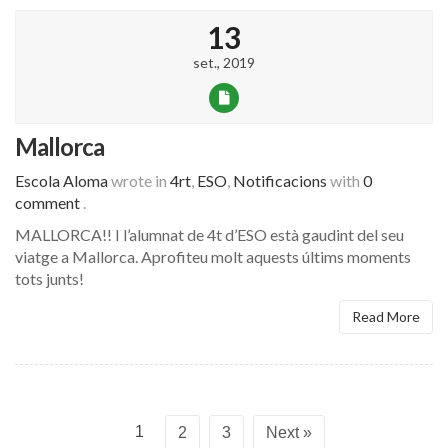
13
set., 2019
Mallorca
Escola Aloma
wrote in
4rt
,
ESO
,
Notificacions
with
0
comment
.
MALLORCA!! I l’alumnat de 4t d’ESO està gaudint del seu
viatge a Mallorca. Aprofiteu molt aquests últims moments
tots junts!
Read More
1
2
3
Next »