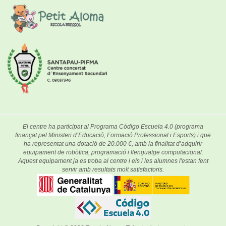
El centre ha participat al Programa Código Escuela 4.0 (programa
finançat pel Ministeri d’Educació, Formació Professional i Esports) i que
ha representat una dotació de 20.000 €, amb la finalitat d’adquirir
equipament de robòtica, programació i llenguatge computacional.
Aquest equipament ja es troba al centre i els i les alumnes l'estan fent
servir amb resultats molt satisfactoris.