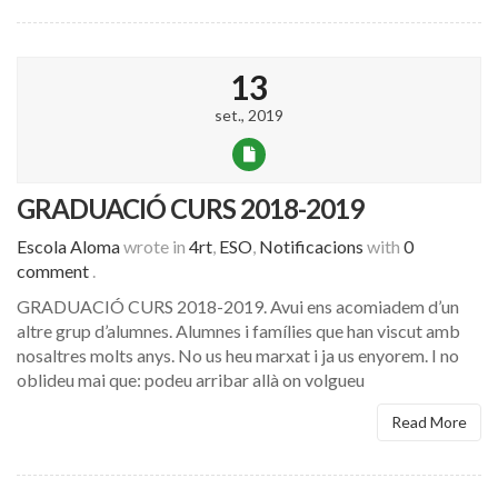
13
set., 2019
GRADUACIÓ CURS 2018-2019
Escola Aloma
wrote in
4rt
,
ESO
,
Notificacions
with
0
comment
.
GRADUACIÓ CURS 2018-2019. Avui ens acomiadem d’un
altre grup d’alumnes. Alumnes i famílies que han viscut amb
nosaltres molts anys. No us heu marxat i ja us enyorem. I no
oblideu mai que: podeu arribar allà on volgueu
Read More