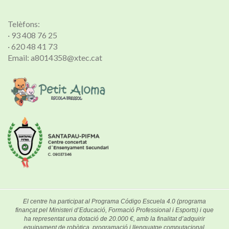
Telèfons:
· 93 408 76 25
· 620 48 41 73
Email: a8014358@xtec.cat
El centre ha participat al Programa Código Escuela 4.0 (programa
finançat pel Ministeri d’Educació, Formació Professional i Esports) i que
ha representat una dotació de 20.000 €, amb la finalitat d’adquirir
equipament de robòtica, programació i llenguatge computacional.