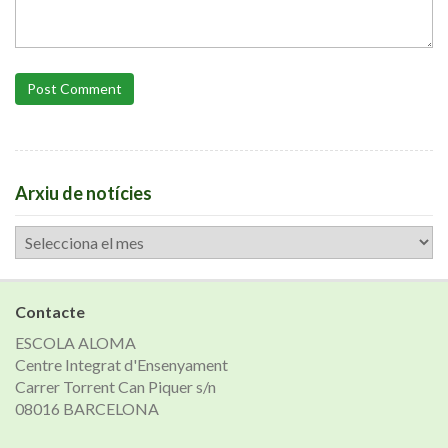
Post Comment
Arxiu de notícies
Arxiu
de
notícies
Contacte
ESCOLA ALOMA
Centre Integrat d'Ensenyament
Carrer Torrent Can Piquer s/n
08016 BARCELONA