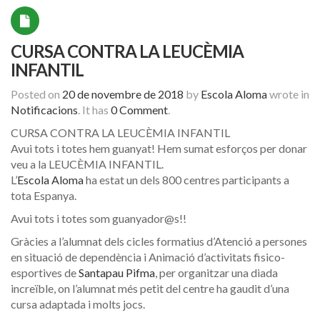
CURSA CONTRA LA LEUCÈMIA
INFANTIL
Posted on
20 de novembre de 2018
by
Escola Aloma
wrote in
Notificacions
.
It has
0 Comment
.
CURSA CONTRA LA LEUCÈMIA INFANTIL
Avui tots i totes hem guanyat! Hem sumat esforços per donar
veu a la LEUCÈMIA INFANTIL.
L’
Escola Aloma
ha estat un dels 800 centres participants a
tota Espanya.
Avui tots i totes som guanyador@s!!
Gràcies a l’alumnat dels cicles formatius d’Atenció a persones
en situació de dependència i Animació d’activitats fisico-
esportives de
Santapau Pifma
, per organitzar una diada
increïble, on l’alumnat més petit del centre ha gaudit d’una
cursa adaptada i molts jocs.