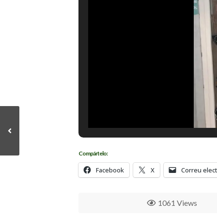
Compártelo:
Facebook
X
Correu elec
1061 Views