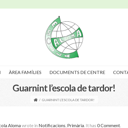
I
ÀREA FAMÍLIES
DOCUMENTS DE CENTRE
CONT
Guarnint l’escola de tardor!
/
GUARNINT L’ESCOLA DE TARDOR!
cola Aloma
wrote in
Notificacions
,
Primària
.
It has
0 Comment
.