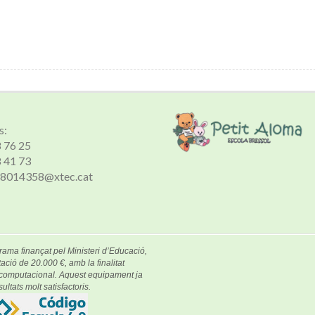
s:
8 76 25
8 41 73
 a8014358@xtec.cat
rama finançat pel Ministeri d’Educació,
ació de 20.000 €, amb la finalitat
e computacional. Aquest equipament ja
ultats molt satisfactoris.