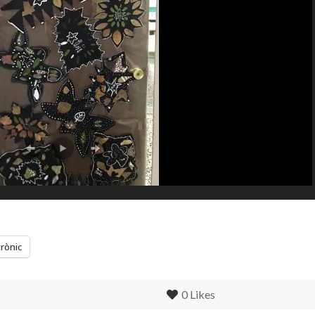
trònic
0
Likes