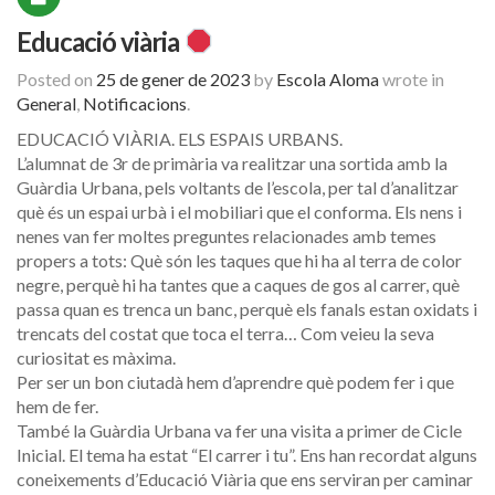
Educació viària
Posted on
25 de gener de 2023
by
Escola Aloma
wrote in
General
,
Notificacions
.
EDUCACIÓ VIÀRIA. ELS ESPAIS URBANS.
L’alumnat de 3r de primària va realitzar una sortida amb la
Guàrdia Urbana, pels voltants de l’escola, per tal d’analitzar
què és un espai urbà i el mobiliari que el conforma. Els nens i
nenes van fer moltes preguntes relacionades amb temes
propers a tots: Què són les taques que hi ha al terra de color
negre, perquè hi ha tantes que a caques de gos al carrer, què
passa quan es trenca un banc, perquè els fanals estan oxidats i
trencats del costat que toca el terra… Com veieu la seva
curiositat es màxima.
Per ser un bon ciutadà hem d’aprendre què podem fer i que
hem de fer.
També la Guàrdia Urbana va fer una visita a primer de Cicle
Inicial. El tema ha estat “El carrer i tu”. Ens han recordat alguns
coneixements d’Educació Viària que ens serviran per caminar