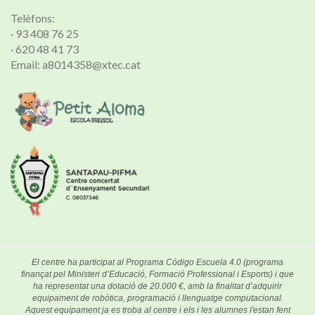
Telèfons:
· 93 408 76 25
· 620 48 41 73
Email: a8014358@xtec.cat
El centre ha participat al Programa Código Escuela 4.0 (programa
finançat pel Ministeri d’Educació, Formació Professional i Esports) i que
ha representat una dotació de 20.000 €, amb la finalitat d’adquirir
equipament de robòtica, programació i llenguatge computacional.
Aquest equipament ja es troba al centre i els i les alumnes l'estan fent