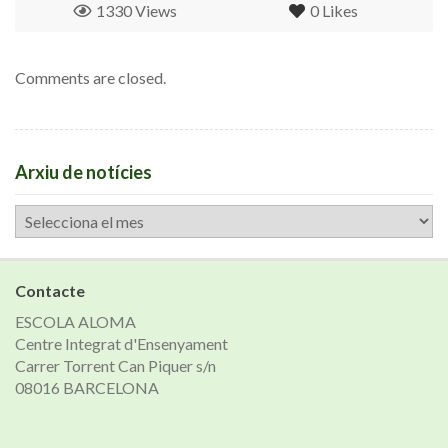
1330 Views
0
Likes
Comments are closed.
Arxiu de notícies
Arxiu
de
notícies
Contacte
ESCOLA ALOMA
Centre Integrat d'Ensenyament
Carrer Torrent Can Piquer s/n
08016 BARCELONA