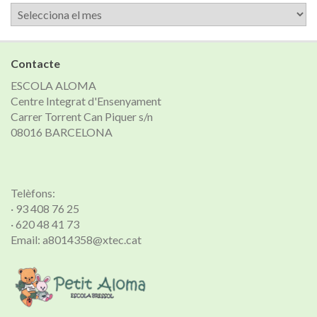
Arxiu
de
notícies
Contacte
ESCOLA ALOMA
Centre Integrat d'Ensenyament
Carrer Torrent Can Piquer s/n
08016 BARCELONA
Telèfons:
· 93 408 76 25
· 620 48 41 73
Email: a8014358@xtec.cat