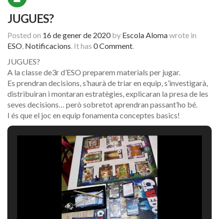
JUGUES?
Posted on
16 de gener de 2020
by
Escola Aloma
wrote in
ESO
,
Notificacions
.
It has
0 Comment
.
JUGUES?
A la classe de3r d’ESO preparem materials per jugar.
Es prendran decisions, s’haurà de triar en equip, s’investigarà,
distribuiran i montaran estratègies, explicaran la presa de les
seves decisions… però sobretot aprendran passant’ho bé.
I és que el joc en equip fonamenta conceptes basics!