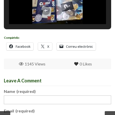
Compártelo:
Facebook
X
Correu electrònic
1145 Views
0
Likes
Leave A Comment
Name
(required)
Email
(required)