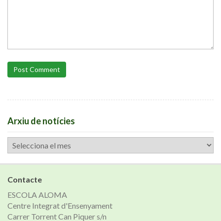
Post Comment
Arxiu de notícies
Arxiu
de
notícies
Contacte
ESCOLA ALOMA
Centre Integrat d'Ensenyament
Carrer Torrent Can Piquer s/n