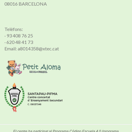
08016 BARCELONA
Telèfons:
· 93 408 76 25
· 620 48 41 73
Email: a8014358@xtec.cat
El centre ha participat al Programa Código Escuela 4.0 (programa