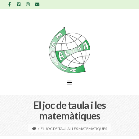
El joc de taula i les
matemàtiques
/
EL JOC DE TAULA I LES MATEMÀTIQUES