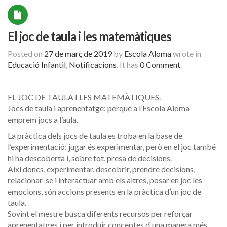
El joc de taula i les matemàtiques
Posted on
27 de març de 2019
by
Escola Aloma
wrote in
Educació Infantil
,
Notificacions
.
It has
0 Comment
.
EL JOC DE TAULA I LES MATEMÀTIQUES.
Jocs de taula i aprenentatge: perquè a l’Escola Aloma
emprem jocs a l’aula.
La pràctica dels jocs de taula es troba en la base de
l’experimentació: jugar és experimentar, però en el joc també
hi ha descoberta i, sobre tot, presa de decisions.
Així doncs, experimentar, descobrir, prendre decisions,
relacionar-se i interactuar amb els altres, posar en joc les
emocions, són accions presents en la pràctica d’un joc de
taula.
Sovint el mestre busca diferents recursos per reforçar
aprenentatges i per introduir conceptes d ́una manera més