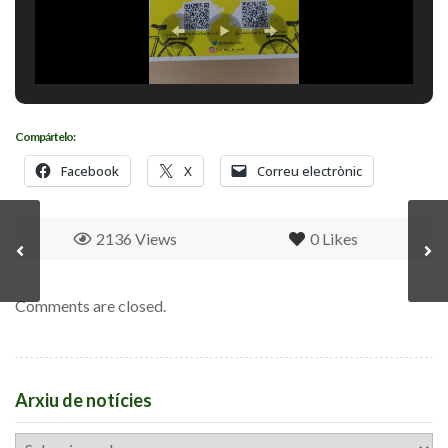
Compártelo:
Facebook
X
Correu electrònic
2136 Views
0
Likes
Comments are closed.
Arxiu de notícies
Arxiu