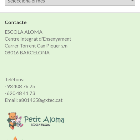
de
notícies
Contacte
ESCOLA ALOMA
Centre Integrat d'Ensenyament
Carrer Torrent Can Piquer s/n
08016 BARCELONA
Telèfons:
· 93 408 76 25
· 620 48 41 73
Email: a8014358@xtec.cat