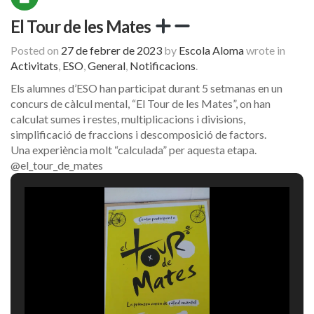
El Tour de les Mates
Posted on
27 de febrer de 2023
by
Escola Aloma
wrote in
Activitats
,
ESO
,
General
,
Notificacions
.
Els alumnes d’ESO han participat durant 5 setmanas en un
concurs de càlcul mental, “El Tour de les Mates”, on han
calculat sumes i restes, multiplicacions i divisions,
simplificació de fraccions i descomposició de factors.
Una experiència molt “calculada” per aquesta etapa.
@el_tour_de_mates