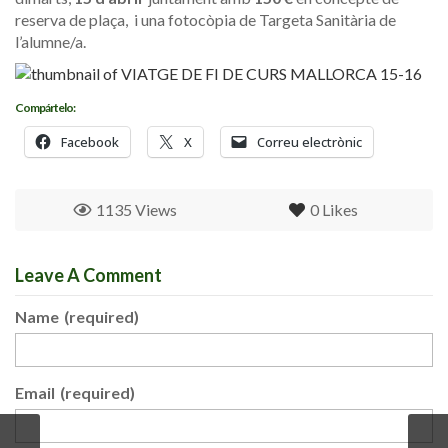
reserva de plaça, i una fotocòpia de Targeta Sanitària de
l’alumne/a.
Compártelo:
Facebook
X
Correu electrònic
1135 Views
0
Likes
Leave A Comment
Name
(required)
Email
(required)