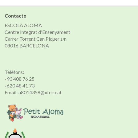
notícies
Contacte
ESCOLA ALOMA
Centre Integrat d'Ensenyament
Carrer Torrent Can Piquer s/n
08016 BARCELONA
Telèfons:
· 93 408 76 25
· 620 48 41 73
Email: a8014358@xtec.cat