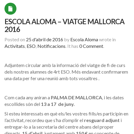
ESCOLA ALOMA – VIATGE MALLORCA
2016
Posted on
25 d'abril de 2016
by
Escola Aloma
wrote in
Activitats
,
ESO
,
Notificacions
.
It has
0 Comment
.
Adjuntem circular amb la informació del viatge de fi de curs
dels nostres alumnes de 4rt ESO. Més endavant confirmarem
una data per fer una reunió amb tots vosaltres .
Com cada any aniran a
PALMA DE
MALLORCA
, i les dates
escollides són del
13 a 17
de juny.
Si esteu interessats en què els/les vostres fills/es participin en
l’activitat, recordeu que s’ha d’omplir el
resguard adjunt
i
entregar-lo a la secretaria del centre abans del proper
dimarts,
15 d’abril
juntament amb
150 €
en concepte de