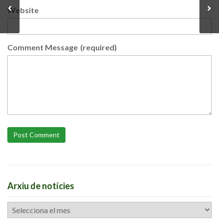
Website
Comment Message
(required)
Post Comment
Arxiu de notícies
Arxiu
de