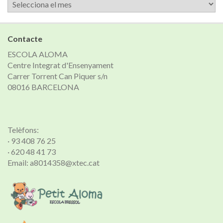
Arxiu
de
notícies
Contacte
ESCOLA ALOMA
Centre Integrat d'Ensenyament
Carrer Torrent Can Piquer s/n
08016 BARCELONA
Telèfons:
· 93 408 76 25
· 620 48 41 73
Email: a8014358@xtec.cat