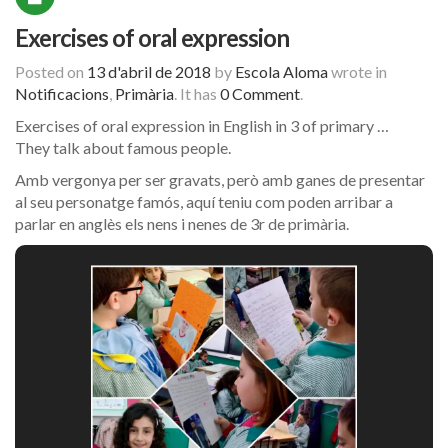
Exercises of oral expression
Posted on
13 d'abril de 2018
by
Escola Aloma
wrote in
Notificacions
,
Primària
.
It has
0 Comment
.
Exercises of oral expression in English in 3 of primary …
They talk about famous people.
Amb vergonya per ser gravats, però amb ganes de presentar
al seu personatge famós, aquí teniu com poden arribar a
parlar en anglès els nens i nenes de 3r de primària.