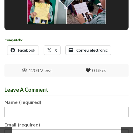
Compártelo:
Facebook
X
Correu electrònic
1204 Views
0
Likes
Leave A Comment
Name
(required)
Email
(required)