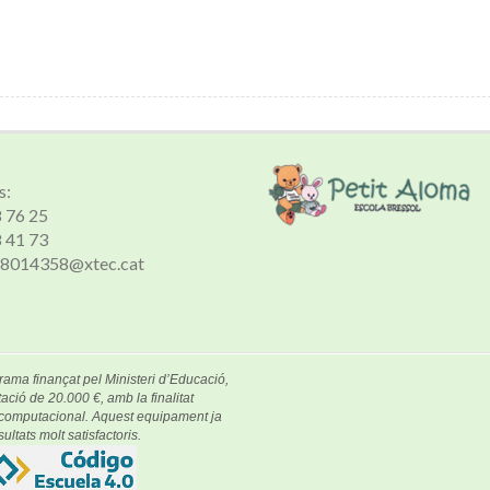
s:
8 76 25
8 41 73
 a8014358@xtec.cat
rama finançat pel Ministeri d’Educació,
ació de 20.000 €, amb la finalitat
e computacional. Aquest equipament ja
ultats molt satisfactoris.