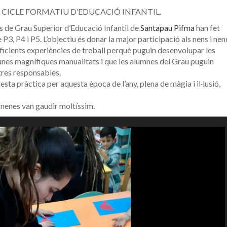
 CICLE FORMATIU D’EDUCACIÓ INFANTIL.
s de Grau Superior d’Educació Infantil de
Santapau Pifma
han fet
3, P4 i P5. L’objectiu és donar la major participació als nens i nen
uficients experiències de treball perquè puguin desenvolupar les
t unes magnífiques manualitats i que les alumnes del Grau puguin
stres responsables.
ta pràctica per aquesta època de l’any, plena de màgia i il·lusió,
 nenes van gaudir moltíssim.