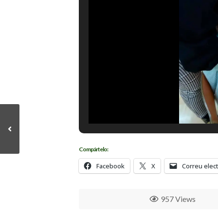
Compártelo:
Facebook
X
Correu elec
957 Views