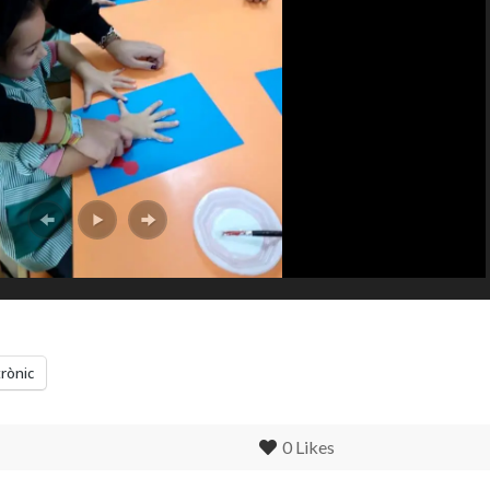
trònic
0
Likes