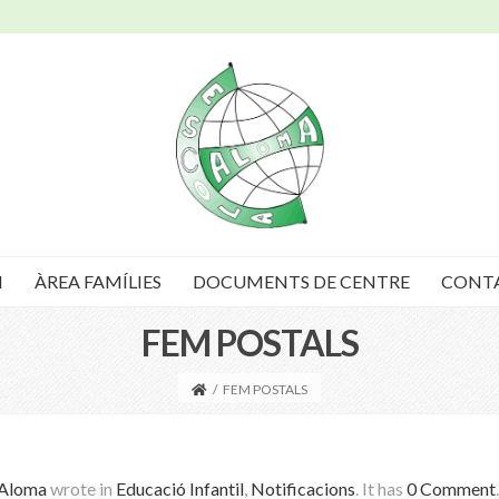
I
ÀREA FAMÍLIES
DOCUMENTS DE CENTRE
CONT
FEM POSTALS
/
FEM POSTALS
 Aloma
wrote in
Educació Infantil
,
Notificacions
.
It has
0 Comment
.