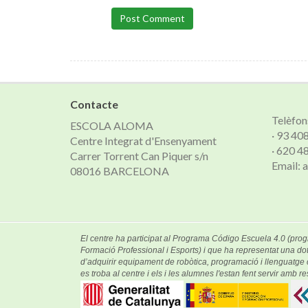
Post Comment
Contacte
Telèfon
ESCOLA ALOMA
· 93 40
Centre Integrat d'Ensenyament
· 620 4
Carrer Torrent Can Piquer s/n
Email:
08016 BARCELONA
El centre ha participat al Programa Código Escuela 4.0 (prog
Formació Professional i Esports) i que ha representat una dot
d’adquirir equipament de robòtica, programació i llenguatg
es troba al centre i els i les alumnes l'estan fent servir amb res