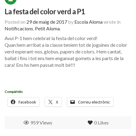
La festa del color verd a P1
Posted on
29 de maig de 2017
by
Escola Aloma
wrote in
Notificacions
,
Petit Aloma
.
Avui P-1 hem celebrat la festa del color verd!
Quan hem arribat a la classe teníem tot de joguines de color
verd esperant-nos, globus, papers de colors. Hem cantat,
ballat i fins i tot ens hem enganxat gomets a les parts de la
cara! Ens ho hem passat molt bé!!!
Compártelo:
Facebook
X
Correu electrònic
959 Views
0
Likes