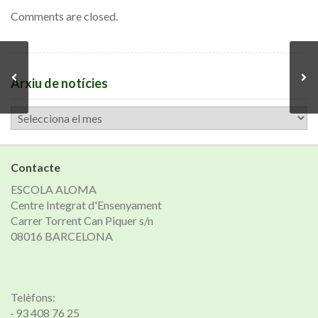
Comments are closed.
Arxiu de notícies
Arxiu
de
notícies
Contacte
ESCOLA ALOMA
Centre Integrat d'Ensenyament
Carrer Torrent Can Piquer s/n
08016 BARCELONA
Telèfons:
· 93 408 76 25