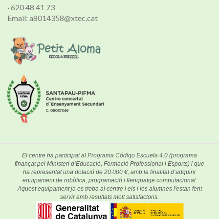
· 620 48 41 73
Email: a8014358@xtec.cat
El centre ha participat al Programa Código Escuela 4.0 (programa
finançat pel Ministeri d’Educació, Formació Professional i Esports) i que
ha representat una dotació de 20.000 €, amb la finalitat d’adquirir
equipament de robòtica, programació i llenguatge computacional.
Aquest equipament ja es troba al centre i els i les alumnes l'estan fent
servir amb resultats molt satisfactoris.