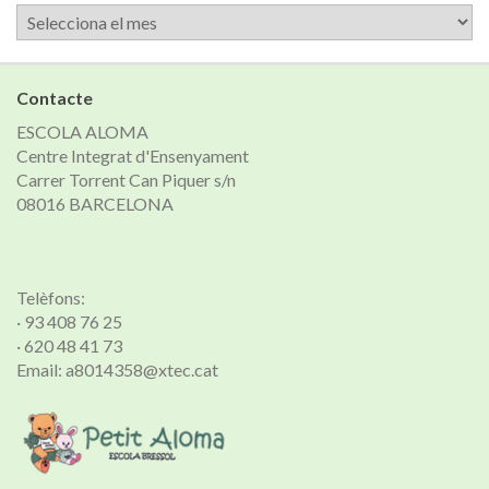
Arxiu
de
notícies
Contacte
ESCOLA ALOMA
Centre Integrat d'Ensenyament
Carrer Torrent Can Piquer s/n
08016 BARCELONA
Telèfons:
· 93 408 76 25
· 620 48 41 73
Email: a8014358@xtec.cat