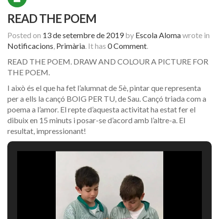
READ THE POEM
Posted on
13 de setembre de 2019
by
Escola Aloma
wrote in
Notificacions
,
Primària
.
It has
0 Comment
.
READ THE POEM. DRAW AND COLOUR A PICTURE FOR
THE POEM.
I això és el que ha fet l’alumnat de 5è, pintar que representa
per a ells la cançó BOIG PER TU, de Sau. Cançó triada com a
poema a l’amor. El repte d’aquesta activitat ha estat fer el
dibuix en 15 minuts i posar-se d’acord amb l’altre-a. El
resultat, impressionant!