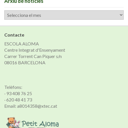
Arxiu de notícies
Arxiu
de
notícies
Contacte
ESCOLA ALOMA
Centre Integrat d'Ensenyament
Carrer Torrent Can Piquer s/n
08016 BARCELONA
Telèfons:
· 93 408 76 25
· 620 48 41 73
Email: a8014358@xtec.cat