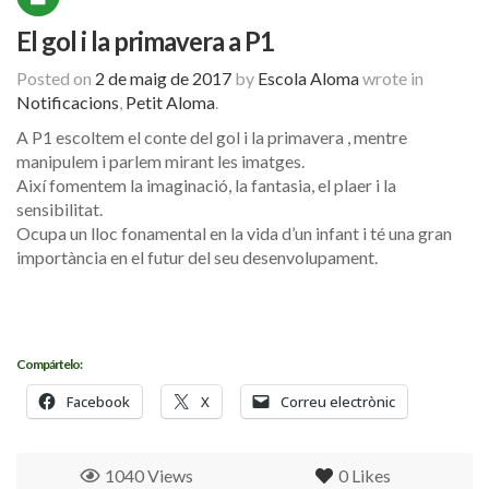
El gol i la primavera a P1
Posted on
2 de maig de 2017
by
Escola Aloma
wrote in
Notificacions
,
Petit Aloma
.
A P1 escoltem el conte del gol i la primavera , mentre
manipulem i parlem mirant les imatges.
Així fomentem la imaginació, la fantasia, el plaer i la
sensibilitat.
Ocupa un lloc fonamental en la vida d’un infant i té una gran
importància en el futur del seu desenvolupament.
Compártelo:
Facebook
X
Correu electrònic
1040 Views
0
Likes