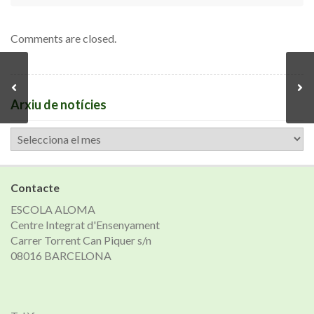
Comments are closed.
Arxiu de notícies
Arxiu
de
notícies
Contacte
ESCOLA ALOMA
Centre Integrat d'Ensenyament
Carrer Torrent Can Piquer s/n
08016 BARCELONA