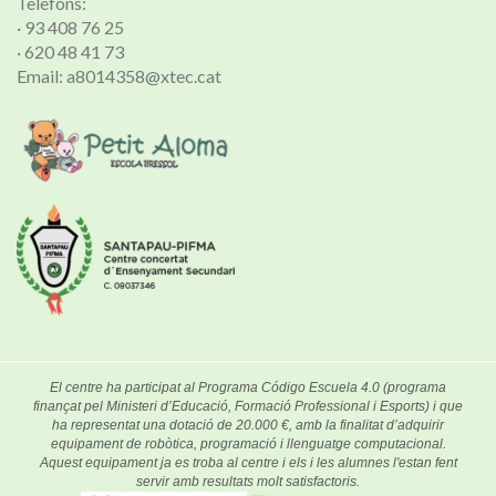
Telèfons:
· 93 408 76 25
· 620 48 41 73
Email: a8014358@xtec.cat
El centre ha participat al Programa Código Escuela 4.0 (programa
finançat pel Ministeri d’Educació, Formació Professional i Esports) i que
ha representat una dotació de 20.000 €, amb la finalitat d’adquirir
equipament de robòtica, programació i llenguatge computacional.
Aquest equipament ja es troba al centre i els i les alumnes l'estan fent
servir amb resultats molt satisfactoris.