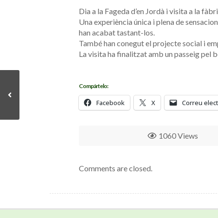
Dia a la Fageda d’en Jordà i visita a la fà
Una experiència única i plena de sensacio
han acabat tastant-los.
També han conegut el projecte social i emp
La visita ha finalitzat amb un passeig pel b
Compártelo:
Facebook
X
Correu elec
1060 Views
Comments are closed.