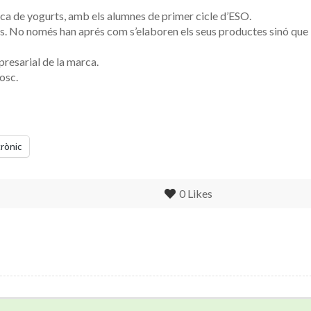
brica de yogurts, amb els alumnes de primer cicle d’ESO.
ns. No només han aprés com s’elaboren els seus productes sinó que
resarial de la marca.
osc.
trònic
0
Likes